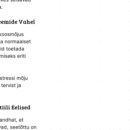
a.
teemide Vahel
 koosmõjus
ada normaalset
nid toetada
miseks eriti
tressi mõju
tervist ja
ili Eelised
andhat, et
vad, seetõttu on