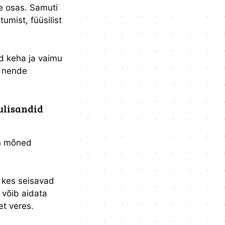
se osas. Samuti
tumist, füüsilist
id keha ja vaimu
a nende
ulisandid
on mõned
 kes seisavad
 võib aidata
et veres.