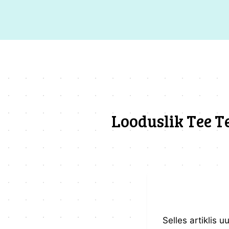
Skip
to
content
Looduslik Tee T
Selles artiklis u