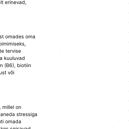
t erinevad,
eist omades oma
toimimiseks,
e tervise
ka kuuluvad
n (B6), biotiin
ust või
 millel on
aneda stressiga
uti omada
, kes seisavad