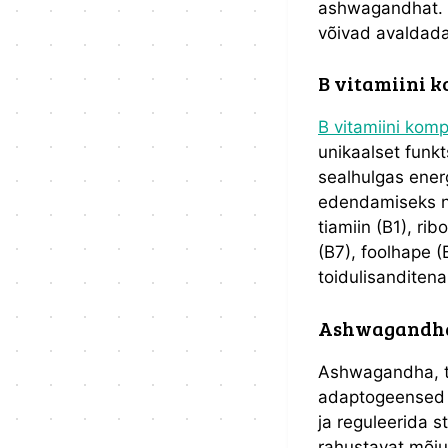
ashwagandhat. R
võivad avaldada 
B vitamiini k
B vitamiini kom
unikaalset funk
sealhulgas ener
edendamiseks ni
tiamiin (B1), rib
(B7), foolhape (
toidulisanditena
Ashwagandha:
Ashwagandha, tun
adaptogeensed 
ja reguleerida 
rahustavat mõju 