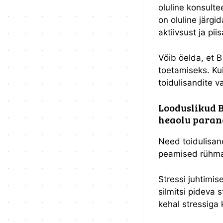
oluline konsulte
on oluline järgid
aktiivsust ja pii
Võib öelda, et 
toetamiseks. Kui
toidulisandite v
Looduslikud 
heaolu para
Need toidulisan
peamised rühmad
Stressi juhtimi
silmitsi pideva 
kehal stressiga