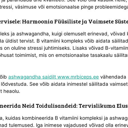
 stressi, väsimuse või emotsionaalse pinge probleemideg
rvisele: Harmoonia Füüsiliste ja Vaimsete Süs
pleks ja ashwagandha, kuigi olemuselt erinevad, võivad
 üldist tervist. B vitamiini kompleks võib aidata säilit
s on oluline stressi juhtimiseks. Lisaks võivad B-vitamii
husat toimimist, mis on emotsionaalse tasakaalu säilita
võib
ashwagandha saidilt www.mrbiceps.ee
vähendada s
 lõdvestuda. See võib aidata inimestel säilitada vaimset 
t heaolu.
eerida Neid Toidulisandeid: Tervislikuma Elusti
ta, kuidas kombineerida B vitamiini kompleksi ja ashwag
ad tulemused. Iga inimese vajadused võivad olla erine