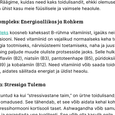
äägime, kuidas need kaks toidulisandit, ehkki olemusel
ühist kasu meie füüsilisele ja vaimsele heaolule.
ompleks: Energiaallikas ja Rohkem
pleks
koosneb kaheksast B-rühma vitamiinist, igaüks n
tsiooni. Need vitamiinid on vajalikud normaalseks keha 
gia tootmiseks, närvisüsteemi toetamiseks, naha ja juust
ng paljude muude oluliste protsesside jaoks. Selle hul
oflaviin (B2), niatsiin (B3), pantoteenhape (B5), püridoksii
B9) ja kobalamiin (B12). Need vitamiinid võib saada toid
, aidates säilitada energiat ja üldist heaolu.
 Stressiga Tulema
tud ka kui “stressivastane taim,” on ürtne toidulisand,
omadused. See tähendab, et see võib aidata kehal koh
stressihormooni kortisooli taset. Ashwagandha võib sam
ja parandada une kvaliteeti. See võib olla kasulik neile