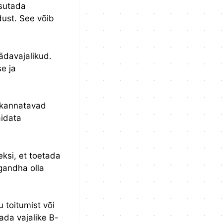
asutada
ust. See võib
ädavajalikud.
e ja
 kannatavad
aidata
ksi, et toetada
gandha olla
u toitumist või
gada vajalike B-