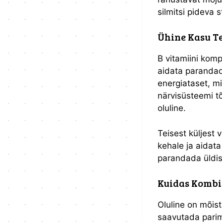
silmitsi pideva
Ühine Kasu Te
B vitamiini kom
aidata parandada
energiataset, mi
närvisüsteemi tõ
oluline.
Teisest küljest 
kehale ja aidata
parandada üldis
Kuidas Kombin
Oluline on mõis
saavutada parim