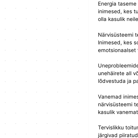
Energia taseme s
inimesed, kes t
olla kasulik neil
Närvisüsteemi te
Inimesed, kes s
emotsionaalset t
Uneprobleemideg
unehäirete all 
lõdvestuda ja p
Vanemad inimese
närvisüsteemi t
kasulik vanemat
Tervislikku toit
järgivad piiratu