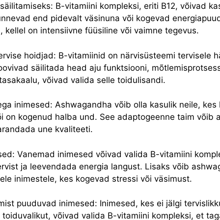
äilitamiseks: B-vitamiini kompleksi, eriti B12, võivad k
unnevad end pidevalt väsinuna või kogevad energiapuud
e, kellel on intensiivne füüsiline või vaimne tegevus.
rvise hoidjad: B-vitamiinid on närvisüsteemi tervisele h
oovivad säilitada head aju funktsiooni, mõtlemisprotsess
asakaalu, võivad valida selle toidulisandi.
a inimesed: Ashwagandha võib olla kasulik neile, kes
või on kogenud halba und. See adaptogeenne taim võib 
arandada une kvaliteeti.
d: Vanemad inimesed võivad valida B-vitamiini komple
ervist ja leevendada energia langust. Lisaks võib ashwa
ele inimestele, kes kogevad stressi või väsimust.
umist puuduvad inimesed: Inimesed, kes ei jälgi tervislikk
d toiduvalikut, võivad valida B-vitamiini kompleksi, et ta