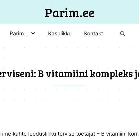
Parim.ee
Parim...
Kasulikku
Kontakt
erviseni: B vitamiini komplek
urime kahte looduslikku tervise toetajat – B vitamiini kom