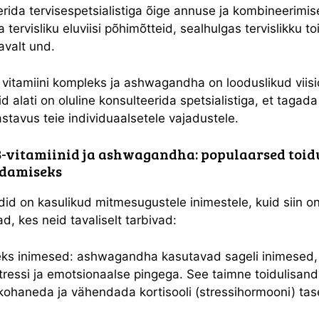
erida tervisespetsialistiga õige annuse ja kombineerimi
a tervisliku eluviisi põhimõtteid, sealhulgas tervislikku toi
savalt und.
B vitamiini kompleks ja ashwagandha on looduslikud viis
d alati on oluline konsulteerida spetsialistiga, et tagad
astavus teie individuaalsetele vajadustele.
B-vitamiinid ja ashwagandha: populaarsed toid
ndamiseks
did on kasulikud mitmesugustele inimestele, kuid siin 
, kes neid tavaliselt tarbivad:
seks inimesed: ashwagandha kasutavad sageli inimesed,
stressi ja emotsionaalse pingega. See taimne toidulisand
 kohaneda ja vähendada kortisooli (stressihormooni) tas