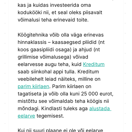
kas ja kuidas investeerida oma
kodukööki nii, et seal oleks piisavalt
võimalusi teha erinevaid toite.
Köögitehnika võib olla väga erinevas
hinnaklassis – kaasaegsed pliidid (nt
koos gaasipliidi osaga) ja ahjud (nt
grillimise võimalusega) võivad
eelarvesse augu teha, kuid
Kreditum
saab siinkohal appi tulla. Kreditum
veebilehelt leiad näiteks, milline on
parim kiirlaen
. Parim kiirlaen on
tagatiseta ja võib olla kuni 25 000 eurot,
mistõttu see võimaldab teha köögis nii
mõndagi. Kindlasti tuleks aga
alustada
eelarve
tegemisest.
Kui nii suuri plaane ei ole või eelarve