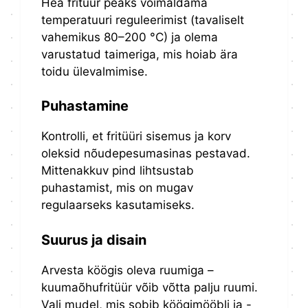
Hea fritüür peaks võimaldama
temperatuuri reguleerimist (tavaliselt
vahemikus 80–200 °C) ja olema
varustatud taimeriga, mis hoiab ära
toidu ülevalmimise.
Puhastamine
Kontrolli, et fritüüri sisemus ja korv
oleksid nõudepesumasinas pestavad.
Mittenakkuv pind lihtsustab
puhastamist, mis on mugav
regulaarseks kasutamiseks.
Suurus ja disain
Arvesta köögis oleva ruumiga –
kuumaõhufritüür võib võtta palju ruumi.
Vali mudel, mis sobib köögimööbli ja -