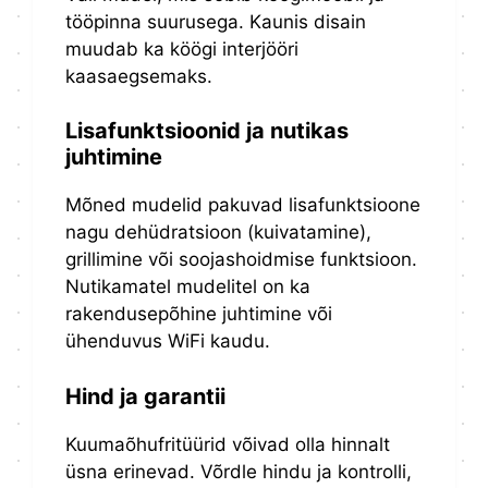
tööpinna suurusega. Kaunis disain
muudab ka köögi interjööri
kaasaegsemaks.
Lisafunktsioonid ja nutikas
juhtimine
Mõned mudelid pakuvad lisafunktsioone
nagu dehüdratsioon (kuivatamine),
grillimine või soojashoidmise funktsioon.
Nutikamatel mudelitel on ka
rakendusepõhine juhtimine või
ühenduvus WiFi kaudu.
Hind ja garantii
Kuumaõhufritüürid võivad olla hinnalt
üsna erinevad. Võrdle hindu ja kontrolli,