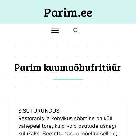
Skip
Parim.ee
to
content
Parim kuumaõhufritüür
SISUTURUNDUS
Restoranis ja kohvikus söömine on küll
vahepeal tore, kuid võib osutuda üsnagi
kulukaks. Seetõttu tasub mõelda sellele,