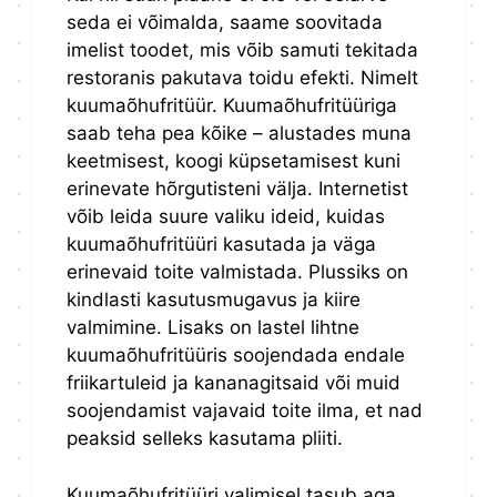
seda ei võimalda, saame soovitada
imelist toodet, mis võib samuti tekitada
restoranis pakutava toidu efekti. Nimelt
kuumaõhufritüür. Kuumaõhufritüüriga
saab teha pea kõike – alustades muna
keetmisest, koogi küpsetamisest kuni
erinevate hõrgutisteni välja. Internetist
võib leida suure valiku ideid, kuidas
kuumaõhufritüüri kasutada ja väga
erinevaid toite valmistada. Plussiks on
kindlasti kasutusmugavus ja kiire
valmimine. Lisaks on lastel lihtne
kuumaõhufritüüris soojendada endale
friikartuleid ja kananagitsaid või muid
soojendamist vajavaid toite ilma, et nad
peaksid selleks kasutama pliiti.
Kuumaõhufritüüri valimisel tasub aga