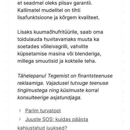
et seadmel oleks piisav garantii.
Kallimatel mudelitel on tihti
lisafunktsioone ja kõrgem kvaliteet.
Lisaks kuumaõhufritüürile, saab oma
toidulauda huvitavamaks muuta ka
soetades võileivagrilli, vahvlite
küpsetamise masina või blenderiga,
millega smuutisid ja kokteile teha.
Tähelepanu! Tegemist on finantsteenuse
reklaamiga. Vajadusel tutvuge teenuse
tingimustega ning küsimuste korral
konsulteerige asjatundjaga.
Parim turvatool
Juuste SOS: kuidas päästa
kahjustatud juuksed?