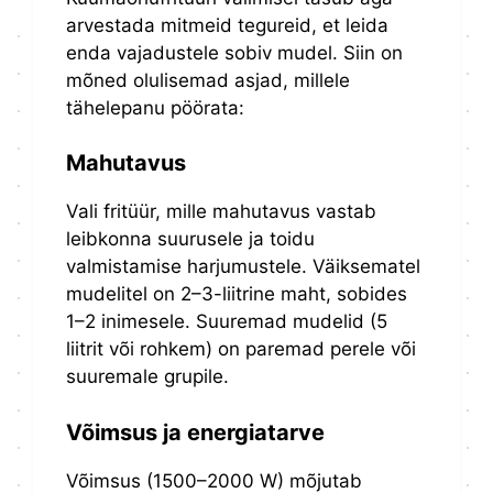
arvestada mitmeid tegureid, et leida
enda vajadustele sobiv mudel. Siin on
mõned olulisemad asjad, millele
tähelepanu pöörata:
Mahutavus
Vali fritüür, mille mahutavus vastab
leibkonna suurusele ja toidu
valmistamise harjumustele. Väiksematel
mudelitel on 2–3-liitrine maht, sobides
1–2 inimesele. Suuremad mudelid (5
liitrit või rohkem) on paremad perele või
suuremale grupile.
Võimsus ja energiatarve
Võimsus (1500–2000 W) mõjutab