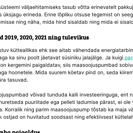
süsteemi väljaehitamiseks tasub võtta erinevatelt pakkuj
s üksjagu erineda. Enne lõpliku otsuse tegemist on seeg
isse ning näha, mida hind sisaldab ning mida ei sisald
 2019, 2020, 2021 ning tulevikus
tuv kütteallikas ehk see aitab vähendada energiatarbim
ga ka sinu poolt jäetavat süsiniku jalajälge. Ja kuigi
par
on kergemini paigaldatav, siis maasoojuspumbad sobivad
ga hoonetele. Mida suurem köetav pind on, seda kiirem
ra tasuvad.
juspumbad võivad tunduda kalli investeeringuga, ent 
 muretseda puuriitade ega pelleti ladumise pärast, ei ole
da. Korralik ning parim maasoojuspump tõstab ka maja vä
k ostjad on huvitatud soodsast ning efektiivsest küttel
mba paigaldus