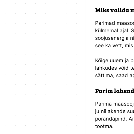
Miks valida 
Parimad maasooj
külmemal ajal.
soojusenergia n
see ka vett, mi
Kõige uuem ja p
lahkudes võid t
sättima, saad a
Parim lahend
Parima maasooju
ju nii akende s
põrandapind. Ar
tootma.