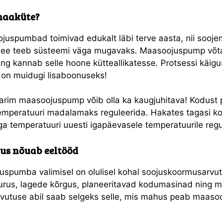
maaküte?
uspumbad toimivad edukalt läbi terve aasta, nii soojem
 See teeb süsteemi väga mugavaks. Maasoojuspump võt
ing kannab selle hoone kütteallikatesse. Protsessi käig
s on muidugi lisaboonuseks!
arim maasoojuspump võib olla ka kaugjuhitava! Kodust 
emperatuuri madalamaks reguleerida. Hakates tagasi k
ga temperatuuri uuesti igapäevasele temperatuurile regu
us nõuab eeltööd
spumba valimisel on olulisel kohal soojuskoormusarvut
uurus, lagede kõrgus, planeeritavad kodumasinad ning m
vutuse abil saab selgeks selle, mis mahus peab maas