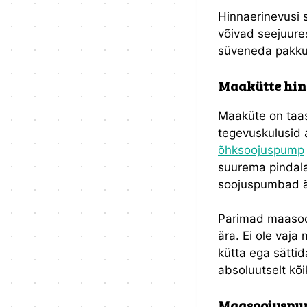
Hinnaerinevusi 
võivad seejuure
süveneda pakkum
Maakütte hind
Maaküte on taas
tegevuskulusid a
õhksoojuspump
suurema pindala
soojuspumbad ä
Parimad maasoo
ära. Ei ole vaja
kütta ega sätti
absoluutselt kõi
Maasoojuspu