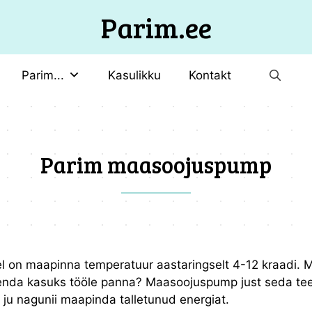
Parim.ee
Parim...
Kasulikku
Kontakt
Parim maasoojuspump
l on maapinna temperatuur aastaringselt 4-12 kraadi. M
 enda kasuks tööle panna? Maasoojuspump just seda te
ju nagunii maapinda talletunud energiat.