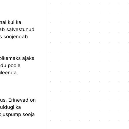
al kui ka
ab salvestunud
us soojendab
pikemaks ajaks
odu poole
leerida.
us. Erinevad on
uidugi ka
oojuspump sooja