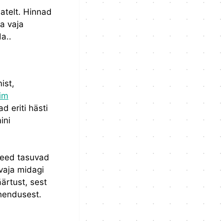
atelt. Hinnad
a vaja
a..
ist,
im
 eriti hästi
ini
need tasuvad
 vaja midagi
ärtust, sest
ahendusest.