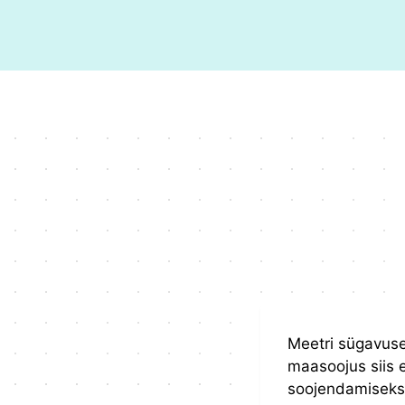
Skip
to
content
Meetri sügavuse
maasoojus siis
soojendamiseks 